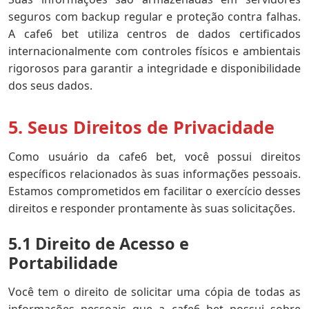
seguros com backup regular e proteção contra falhas.
A cafe6 bet utiliza centros de dados certificados
internacionalmente com controles físicos e ambientais
rigorosos para garantir a integridade e disponibilidade
dos seus dados.
5. Seus Direitos de Privacidade
Como usuário da cafe6 bet, você possui direitos
específicos relacionados às suas informações pessoais.
Estamos comprometidos em facilitar o exercício desses
direitos e responder prontamente às suas solicitações.
5.1 Direito de Acesso e
Portabilidade
Você tem o direito de solicitar uma cópia de todas as