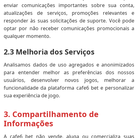
enviar comunicações importantes sobre sua conta,
atualizações de serviços, promoções relevantes e
responder às suas solicitações de suporte. Você pode
optar por não receber comunicações promocionais a
qualquer momento.
2.3 Melhoria dos Serviços
Analisamos dados de uso agregados e anonimizados
para entender melhor as preferências dos nossos
usuários, desenvolver novos jogos, melhorar a
funcionalidade da plataforma cafe6 bet e personalizar
sua experiência de jogo.
3. Compartilhamento de
Informações
A cafe6 bet não vende, aluga ou comercializa suas