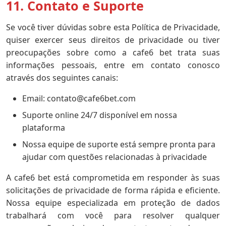
11. Contato e Suporte
Se você tiver dúvidas sobre esta Política de Privacidade,
quiser exercer seus direitos de privacidade ou tiver
preocupações sobre como a cafe6 bet trata suas
informações pessoais, entre em contato conosco
através dos seguintes canais:
Email:
contato@cafe6bet.com
Suporte online 24/7 disponível em nossa
plataforma
Nossa equipe de suporte está sempre pronta para
ajudar com questões relacionadas à privacidade
A cafe6 bet está comprometida em responder às suas
solicitações de privacidade de forma rápida e eficiente.
Nossa equipe especializada em proteção de dados
trabalhará com você para resolver qualquer