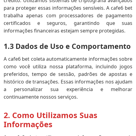
crédito. Utilizamos sistemas de criptografia avançados
para proteger essas informações sensíveis. A cafe6 bet
trabalha apenas com processadores de pagamento
certificados e seguros, garantindo que suas
informações financeiras estejam sempre protegidas.
1.3 Dados de Uso e Comportamento
A cafe6 bet coleta automaticamente informações sobre
como você utiliza nossa plataforma, incluindo jogos
preferidos, tempo de sessão, padrões de apostas e
histórico de transações. Essas informações nos ajudam
a personalizar sua experiência e melhorar
continuamente nossos serviços.
2. Como Utilizamos Suas
Informações