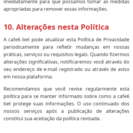
imediatamente para que possamos tomar as medidas
apropriadas para remover essas informações.
10. Alterações nesta Política
A cafe6 bet pode atualizar esta Política de Privacidade
periodicamente para refletir mudanças em nossas
práticas, serviços ou requisitos legais. Quando fizermos
alterações significativas, notificaremos você através do
seu endereço de e-mail registrado ou através de aviso
em nossa plataforma.
Recomendamos que você revise regularmente esta
política para se manter informado sobre como a cafe6
bet protege suas informações. O uso continuado dos
nossos serviços após a publicação de alterações
constitui sua aceitação da política revisada.