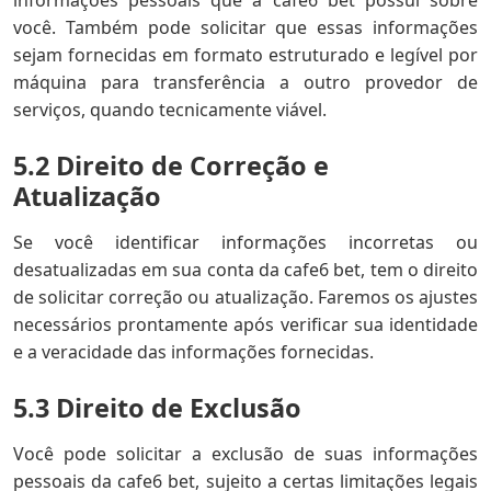
informações pessoais que a cafe6 bet possui sobre
você. Também pode solicitar que essas informações
sejam fornecidas em formato estruturado e legível por
máquina para transferência a outro provedor de
serviços, quando tecnicamente viável.
5.2 Direito de Correção e
Atualização
Se você identificar informações incorretas ou
desatualizadas em sua conta da cafe6 bet, tem o direito
de solicitar correção ou atualização. Faremos os ajustes
necessários prontamente após verificar sua identidade
e a veracidade das informações fornecidas.
5.3 Direito de Exclusão
Você pode solicitar a exclusão de suas informações
pessoais da cafe6 bet, sujeito a certas limitações legais