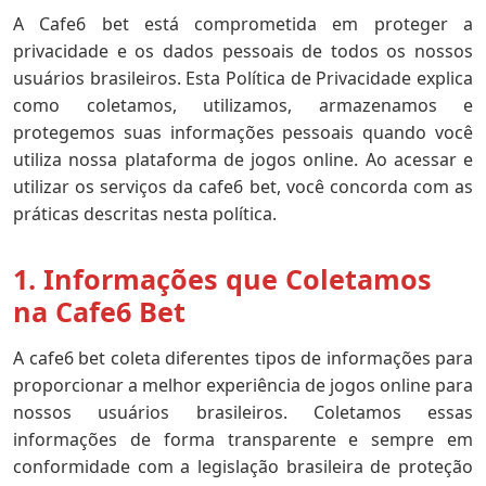
A Cafe6 bet está comprometida em proteger a
privacidade e os dados pessoais de todos os nossos
usuários brasileiros. Esta Política de Privacidade explica
como coletamos, utilizamos, armazenamos e
protegemos suas informações pessoais quando você
utiliza nossa plataforma de jogos online. Ao acessar e
utilizar os serviços da cafe6 bet, você concorda com as
práticas descritas nesta política.
1. Informações que Coletamos
na Cafe6 Bet
A cafe6 bet coleta diferentes tipos de informações para
proporcionar a melhor experiência de jogos online para
nossos usuários brasileiros. Coletamos essas
informações de forma transparente e sempre em
conformidade com a legislação brasileira de proteção