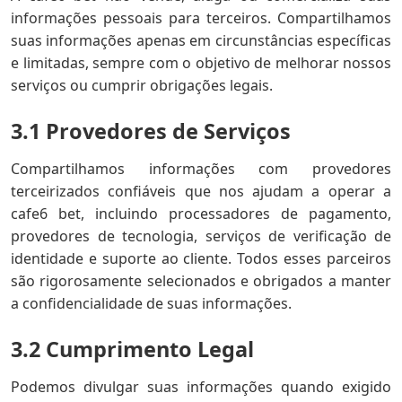
informações pessoais para terceiros. Compartilhamos
suas informações apenas em circunstâncias específicas
e limitadas, sempre com o objetivo de melhorar nossos
serviços ou cumprir obrigações legais.
3.1 Provedores de Serviços
Compartilhamos informações com provedores
terceirizados confiáveis que nos ajudam a operar a
cafe6 bet, incluindo processadores de pagamento,
provedores de tecnologia, serviços de verificação de
identidade e suporte ao cliente. Todos esses parceiros
são rigorosamente selecionados e obrigados a manter
a confidencialidade de suas informações.
3.2 Cumprimento Legal
Podemos divulgar suas informações quando exigido