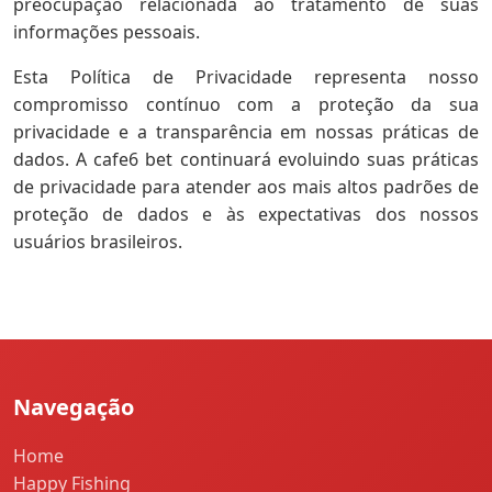
preocupação relacionada ao tratamento de suas
informações pessoais.
Esta Política de Privacidade representa nosso
compromisso contínuo com a proteção da sua
privacidade e a transparência em nossas práticas de
dados. A cafe6 bet continuará evoluindo suas práticas
de privacidade para atender aos mais altos padrões de
proteção de dados e às expectativas dos nossos
usuários brasileiros.
Navegação
Home
Happy Fishing