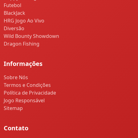
Futebol
BlackJack
HRG Jogo Ao Vivo
Diversão
Wild Bounty Showdown
Dragon Fishing
Informações
Sobre Nós
Termos e Condições
Política de Privacidade
Jogo Responsável
Sitemap
Contato